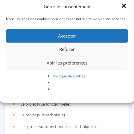
Quand l’audit est réalisé, il faut mettre en place
un cahier des
Gérer le consentement
charges complet
permettant à tout prestataire informatique,
pouvant y répondre, de comprendre votre projet dans son
Nous utilisons des cookies pour optimiser notre site web et nos services.
ensemble. Aussi bien
l’aspect technique que fonctionnel
.
Accepter
Le cahier des charges est une lourde tâche parce qu’elle va
contenir, non seulement votre projet, mais aussi «
l’instant T
»
Refuser
actuel et futur de votre installation informatique.
Les grandes étapes de ce cahier des charges sont les suivantes :
Voir les préférences
Politique de cookies
Le contexte actuel de votre société au point de vue
informatique.
Le projet (vue globale).
Le projet (vue fonctionnelle).
Le projet (vue technique).
Les processus (fonctionnels et techniques).