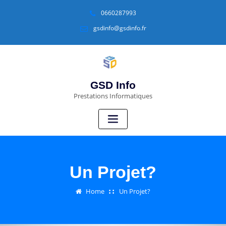
0660287993
gsdinfo@gsdinfo.fr
GSD Info
Prestations Informatiques
Un Projet?
Home
Un Projet?