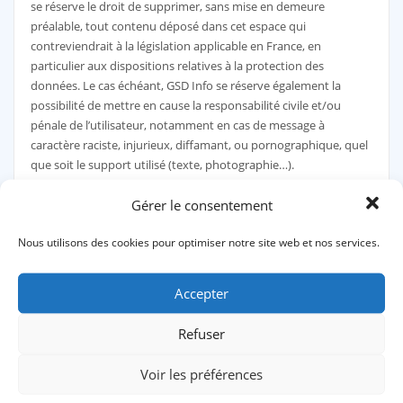
se réserve le droit de supprimer, sans mise en demeure
préalable, tout contenu déposé dans cet espace qui
contreviendrait à la législation applicable en France, en
particulier aux dispositions relatives à la protection des
données. Le cas échéant, GSD Info se réserve également la
possibilité de mettre en cause la responsabilité civile et/ou
pénale de l’utilisateur, notamment en cas de message à
caractère raciste, injurieux, diffamant, ou pornographique, quel
que soit le support utilisé (texte, photographie…).
7. Gestion des données
Gérer le consentement
personnelles.
Nous utilisons des cookies pour optimiser notre site web et nos services.
En France, les données personnelles sont notamment
Accepter
protégées par la loi n° 78-87 du 6 janvier 1978, la loi n° 2004-801
du 6 août 2004, l’article L. 226-13 du Code pénal et la Directive
Refuser
Européenne du 24 octobre 1995.
Voir les préférences
A l’occasion de l’utilisation du site
www.gsdinfo.fr
, peuvent êtres
recueillies : l’URL des liens par l’intermédiaire desquels