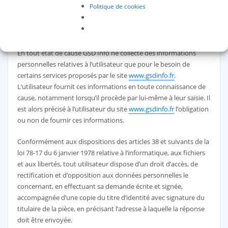
Politique de cookies
l’utilisateur a accédé au site
www.gsdinfo.fr
, le fournisseur
d’accès de l’utilisateur, l’adresse de protocole Internet (IP) de
l’utilisateur.
En tout état de cause GSD Info ne collecte des informations
personnelles relatives à l’utilisateur que pour le besoin de
certains services proposés par le site
www.gsdinfo.fr
.
L’utilisateur fournit ces informations en toute connaissance de
cause, notamment lorsqu’il procède par lui-même à leur saisie. Il
est alors précisé à l’utilisateur du site
www.gsdinfo.fr
l’obligation
ou non de fournir ces informations.
Conformément aux dispositions des articles 38 et suivants de la
loi 78-17 du 6 janvier 1978 relative à l’informatique, aux fichiers
et aux libertés, tout utilisateur dispose d’un droit d’accès, de
rectification et d’opposition aux données personnelles le
concernant, en effectuant sa demande écrite et signée,
accompagnée d’une copie du titre d’identité avec signature du
titulaire de la pièce, en précisant l’adresse à laquelle la réponse
doit être envoyée.